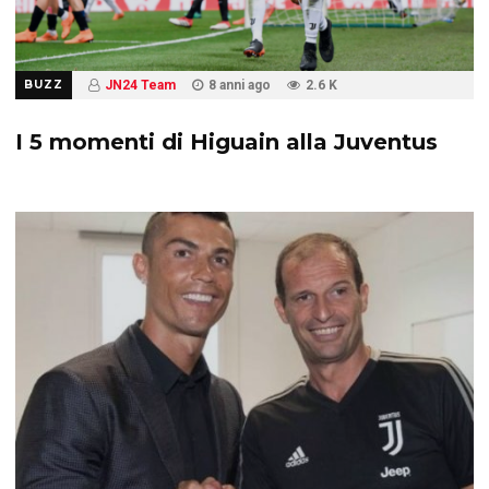
BUZZ
JN24 Team
8 anni ago
2.6 K
I 5 momenti di Higuain alla Juventus