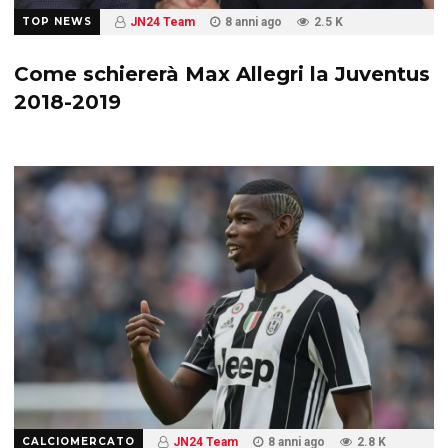
TOP NEWS
JN24 Team
8 anni ago
2.5 K
Come schiererà Max Allegri la Juventus
2018-2019
CALCIOMERCATO
JN24 Team
8 anni ago
2.8 K