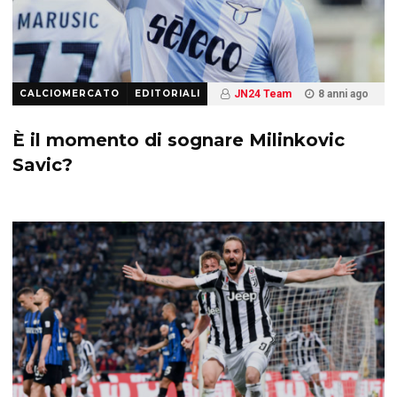
CALCIOMERCATO
EDITORIALI
JN24 Team
8 anni ago
5.3 K
È il momento di sognare Milinkovic
Savic?