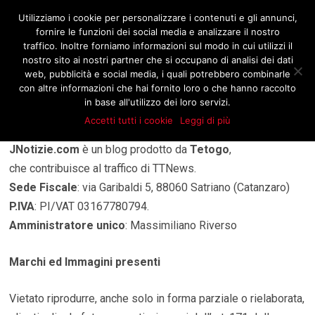
JNOTIZIE.COM
Utilizziamo i cookie per personalizzare i contenuti e gli annunci,
fornire le funzioni dei social media e analizzare il nostro
traffico. Inoltre forniamo informazioni sul modo in cui utilizzi il
nostro sito ai nostri partner che si occupano di analisi dei dati
web, pubblicità e social media, i quali potrebbero combinarle
Legals
con altre informazioni che hai fornito loro o che hanno raccolto
in base all'utilizzo dei loro servizi.
Accetti tutti i cookie
Leggi di più
JNotizie.com
è un blog prodotto da
Tetogo
,
che contribuisce al traffico di TTNews.
Sede Fiscale
: via Garibaldi 5, 88060 Satriano (Catanzaro)
P.IVA
: PI/VAT 03167780794.
Amministratore unico
: Massimiliano Riverso
Marchi ed Immagini presenti
Vietato riprodurre, anche solo in forma parziale o rielaborata,