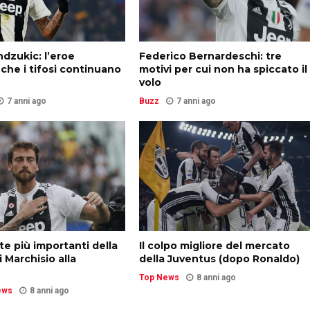
dzukic: l’eroe
Federico Bernardeschi: tre
 che i tifosi continuano
motivi per cui non ha spiccato il
volo
7 anni ago
Buzz
7 anni ago
ite più importanti della
Il colpo migliore del mercato
i Marchisio alla
della Juventus (dopo Ronaldo)
Top News
8 anni ago
ews
8 anni ago