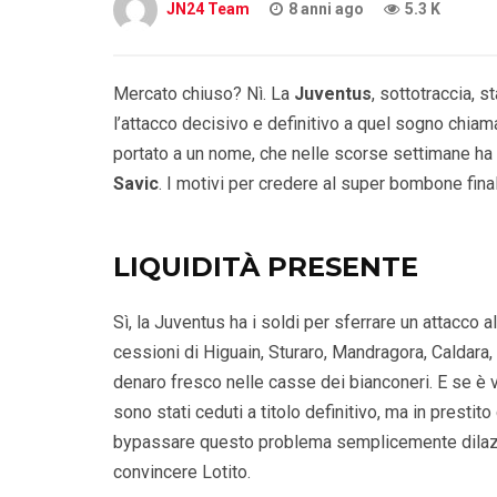
JN24 Team
8 anni ago
5.3 K
Mercato chiuso? Nì. La
Juventus
, sottotraccia, 
l’attacco decisivo e definitivo a quel sogno chiama
portato a un nome, che nelle scorse settimane ha 
Savic
. I motivi per credere al super bombone final
LIQUIDITÀ PRESENTE
Sì, la Juventus ha i soldi per sferrare un attacco 
cessioni di Higuain, Sturaro, Mandragora, Caldara,
denaro fresco nelle casse dei bianconeri. E se è 
sono stati ceduti a titolo definitivo, ma in prestito
bypassare questo problema semplicemente dilaz
convincere Lotito.