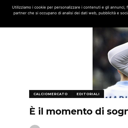
JNOTIZIE
Utilizziamo i cookie per personalizzare i contenuti e gli annunci, fo
MENU
partner che si occupano di analisi dei dati web, pubblicità e socia
CALCIOMERCATO
EDITORIALI
È il momento di sogn