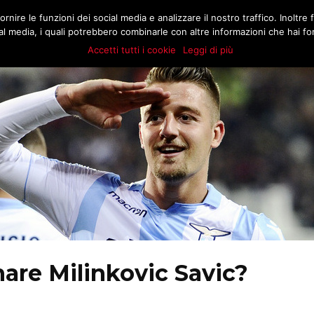
.COM
rnire le funzioni dei social media e analizzare il nostro traffico. Inoltre f
MATCH
BUZZ
MARKT
STORIE
E
l media, i quali potrebbero combinarle con altre informazioni che hai forn
Accetti tutti i cookie
Leggi di più
are Milinkovic Savic?