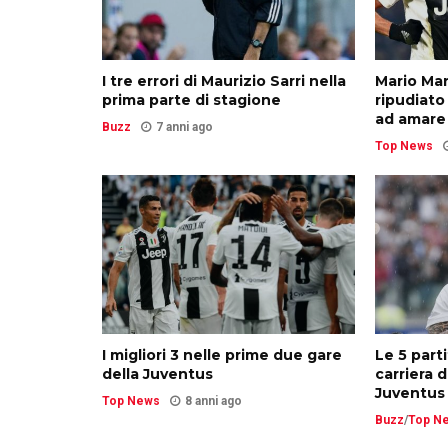
I tre errori di Maurizio Sarri nella
Mario Man
prima parte di stagione
ripudiato
ad amare
Buzz
7 anni ago
Top News
I migliori 3 nelle prime due gare
Le 5 part
della Juventus
carriera d
Juventus
Top News
8 anni ago
Buzz
/
Top N