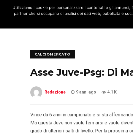
JNOTIZIE
Utilizziamo i cookie per personalizzare i contenuti e gli annunci, fo
MENU
partner che si occupano di analisi dei dati web, pubblicità e socia
CALCIOMERCATO
Asse Juve-Psg: Di Mar
Redazione
9 anni ago
4.1 K
Vince da 6 anni in campionato e si sta affermando 
Ma questa Juve non vuole fermarsi e vuole diventar
grado di ulteriori salti di livello. Per la prossima