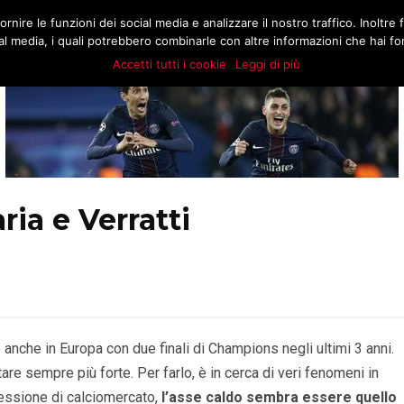
.COM
rnire le funzioni dei social media e analizzare il nostro traffico. Inoltre f
MATCH
BUZZ
MARKT
STORIE
E
l media, i quali potrebbero combinarle con altre informazioni che hai forn
Accetti tutti i cookie
Leggi di più
ia e Verratti
anche in Europa con due finali di Champions negli ultimi 3 anni.
e sempre più forte. Per farlo, è in cerca di veri fenomeni in
 sessione di calciomercato,
l’asse caldo sembra essere quello