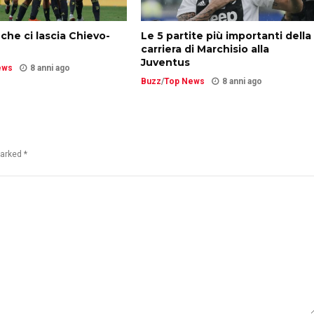
 che ci lascia Chievo-
Le 5 partite più importanti della
carriera di Marchisio alla
Juventus
ews
8 anni ago
Buzz
/
Top News
8 anni ago
marked *