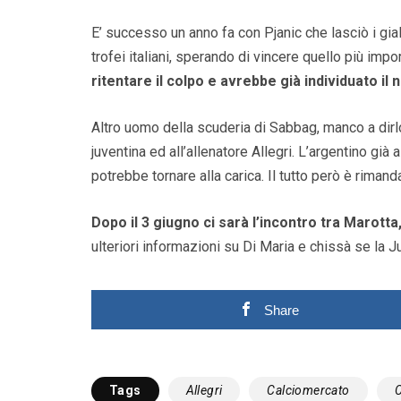
E’ successo un anno fa con Pjanic che lasciò i gia
trofei italiani, sperando di vincere quello più imp
ritentare il colpo e avrebbe già individuato i
Altro uomo della scuderia di Sabbag, manco a dirlo 
juventina ed all’allenatore Allegri. L’argentino già
potrebbe tornare alla carica. Il tutto però è rimand
Dopo il 3 giugno ci sarà l’incontro tra Marotta
ulteriori informazioni su Di Maria e chissà se la 
Share
Tags
Allegri
Calciomercato
C