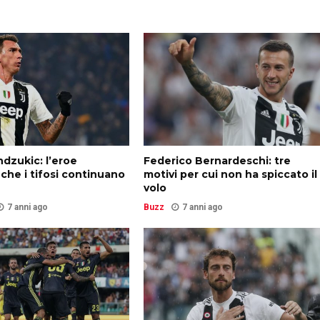
dzukic: l’eroe
Federico Bernardeschi: tre
 che i tifosi continuano
motivi per cui non ha spiccato il
volo
7 anni ago
Buzz
7 anni ago