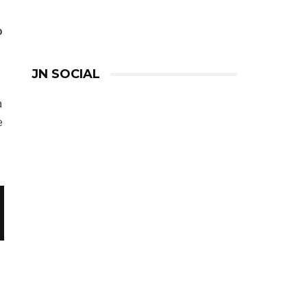
o
JN SOCIAL
à
e