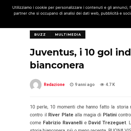
JNOTIZIE
Utilizziamo i cookie per personalizzare i contenuti e gli annunci, fo
MENU
partner che si occupano di analisi dei dati web, pubblicità e socia
BUZZ
MULTIMEDIA
Juventus, i 10 gol ind
bianconera
Redazione
9 anni ago
4.7 K
10 perle, 10 momenti che hanno fatto la storia 
contro il
River Plate
alla magia di
Platini
contro
come
Fabrizio Ravanelli
e
David Trezeguet
. 
storia bianconera, più o meno recente. BUONA VI