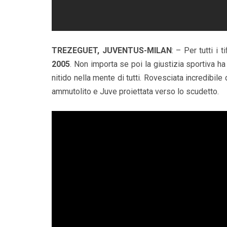
TREZEGUET, JUVENTUS-MILAN
: – Per tutti i 
2005
. Non importa se poi la giustizia sportiva ha
nitido nella mente di tutti. Rovesciata incredibile
ammutolito e Juve proiettata verso lo scudetto.