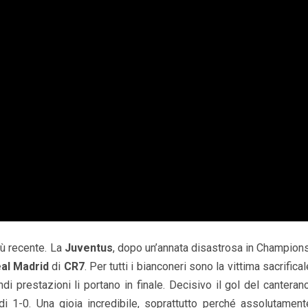
più recente. La
Juventus
, dopo un’annata disastrosa in Champions
al Madrid
di
CR7
. Per tutti i bianconeri sono la vittima sacrifical
di prestazioni li portano in finale. Decisivo il gol del canterano
i 1-0. Una gioia incredibile, soprattutto perché assolutament