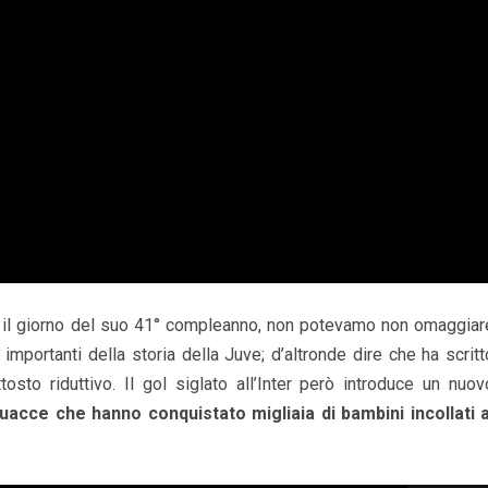
 il giorno del suo 41° compleanno, non potevamo non omaggiar
mportanti della storia della Juve; d’altronde dire che ha scritt
tosto riduttivo. Il gol siglato all’Inter però introduce un nuov
guacce che hanno conquistato migliaia di bambini incollati a