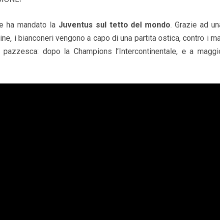
che ha mandato la
Juventus sul tetto del mondo
. Grazie ad un
ne, i bianconeri vengono a capo di una partita ostica, contro i ma
a pazzesca: dopo la Champions l’Intercontinentale, e a maggi