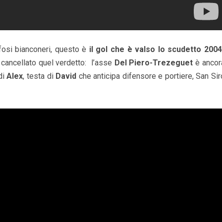
tifosi bianconeri, questo è
il gol che è valso lo scudetto 2004
 cancellato quel verdetto: l’asse
Del Piero-Trezeguet
è ancor
 di
Alex
, testa di
David
che anticipa difensore e portiere, San Sir