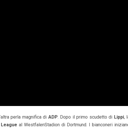
’altra perla magnifica di
ADP
. Dopo il primo scudetto di
Lippi
, 
 League
al WestfalenStadion di Dortmund. I bianconeri inizian