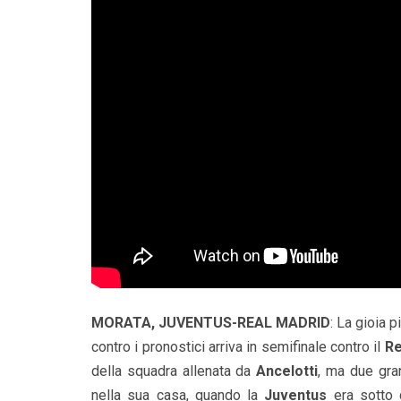
MORATA, JUVENTUS-REAL MADRID
: La gioia 
contro i pronostici arriva in semifinale contro il
Re
della squadra allenata da
Ancelotti
, ma due gran
nella sua casa, quando la
Juventus
era sotto d