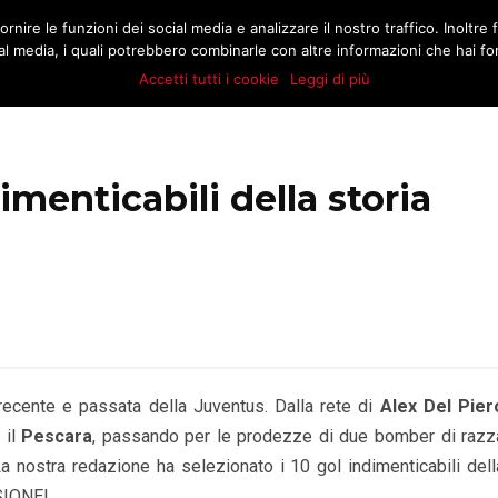
.COM
rnire le funzioni dei social media e analizzare il nostro traffico. Inoltre f
MATCH
BUZZ
MARKT
STORIE
E
l media, i quali potrebbero combinarle con altre informazioni che hai forn
Accetti tutti i cookie
Leggi di più
imenticabili della storia
recente e passata della Juventus. Dalla rete di
Alex Del Pier
 il
Pescara
, passando per le prodezze di due bomber di razz
La nostra redazione ha selezionato i 10 gol indimenticabili dell
SIONE!