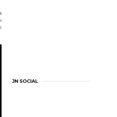
a
i
o
JN SOCIAL