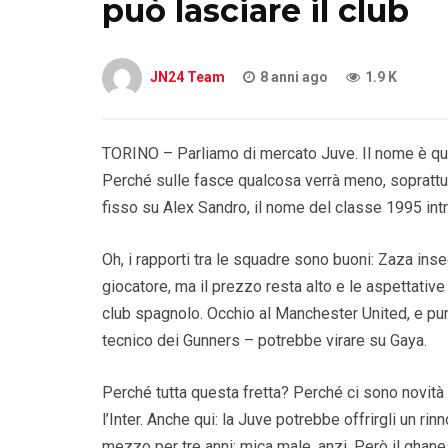
può lasciare il club
JN24 Team
8 anni ago
1.9 K
TORINO – Parliamo di mercato Juve. Il nome è qu
Perché sulle fasce qualcosa verrà meno, soprattutto
fisso su Alex Sandro, il nome del classe 1995 intr
Oh, i rapporti tra le squadre sono buoni: Zaza inse
giocatore, ma il prezzo resta alto e le aspettativ
club spagnolo. Occhio al Manchester United, e pure
tecnico dei Gunners – potrebbe virare su Gaya.
Perché tutta questa fretta? Perché ci sono novit
l’Inter. Anche qui: la Juve potrebbe offrirgli un rin
mezzo per tre anni: mica male, anzi. Però il ghan