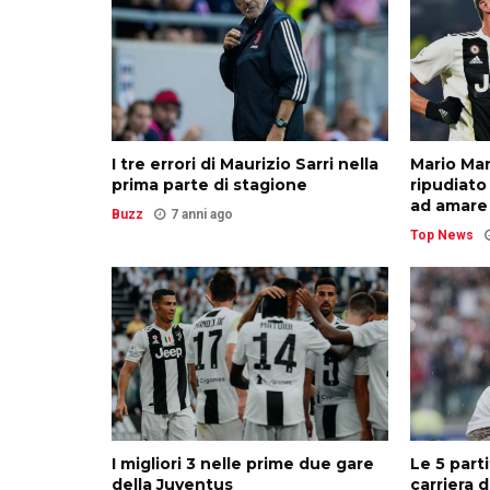
I tre errori di Maurizio Sarri nella
Mario Man
prima parte di stagione
ripudiato
ad amare
Buzz
7 anni ago
Top News
I migliori 3 nelle prime due gare
Le 5 part
della Juventus
carriera d