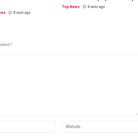
Top News
8 anni ago
ews
8 anni ago
marked *