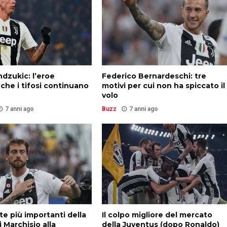
dzukic: l’eroe
Federico Bernardeschi: tre
 che i tifosi continuano
motivi per cui non ha spiccato il
volo
7 anni ago
Buzz
7 anni ago
ite più importanti della
Il colpo migliore del mercato
i Marchisio alla
della Juventus (dopo Ronaldo)