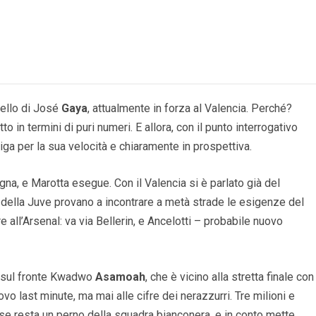
ello di José
Gaya
, attualmente in forza al Valencia. Perché?
 in termini di puri numeri. E allora, con il punto interrogativo
iga per la sua velocità e chiaramente in prospettiva.
gna, e Marotta esegue. Con il Valencia si è parlato già del
e della Juve provano a incontrare a metà strade le esigenze del
 all’Arsenal: va via Bellerin, e Ancelotti – probabile nuovo
à sul fronte Kwadwo
Asamoah
, che è vicino alla stretta finale con
novo last minute, ma mai alle cifre dei nerazzurri. Tre milioni e
ese resta un perno della squadra bianconera, e in conto mette