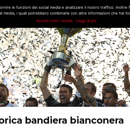
.COM
rnire le funzioni dei social media e analizzare il nostro traffico. Inoltre f
MATCH
BUZZ
MARKT
STORIE
E
l media, i quali potrebbero combinarle con altre informazioni che hai forn
Accetti tutti i cookie
Leggi di più
orica bandiera bianconera