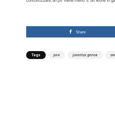
concretizzare, un po’ viene meno. E’ un leone in g
Share
Tags
juve
juventus genoa
ser