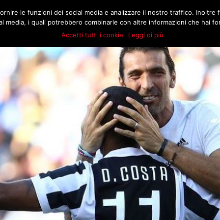
.COM
rnire le funzioni dei social media e analizzare il nostro traffico. Inoltre f
MATCH
BUZZ
MARKT
STORIE
E
l media, i quali potrebbero combinarle con altre informazioni che hai forn
Accetti tutti i cookie
Leggi di più