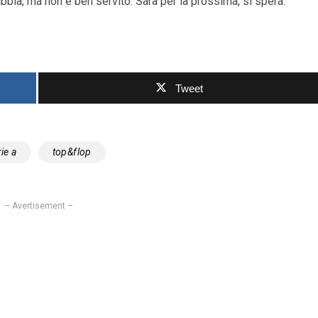
abbia, ma non è ben servito. Sarà per la prossima, si spera.
Tweet
ie a
top&flop
– Avertisement –