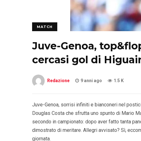
MATCH
Juve-Genoa, top&flop
cercasi gol di Higuai
Redazione
9 anni ago
1.5 K
Juve-Genoa, sorrisi infiniti e bianconeri nel postic
Douglas Costa che sfrutta uno spunto di Mario Mandz
secondo in campionato: dopo aver fatto tanta panc
dimostrato di meritare. Allegri avvisato? Sì, ecco
giornata.