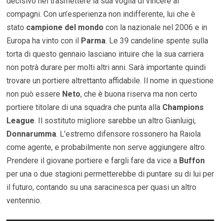
decisivo nel trasmettere la sua voglia di vincere ai
compagni. Con un’esperienza non indifferente, lui che è
stato
campione del mondo
con la nazionale nel 2006 e in
Europa ha vinto con il
Parma
. Le 39 candeline spente sulla
torta di questo gennaio lasciano intuire che la sua carriera
non potrà durare per molti altri anni. Sarà importante quindi
trovare un portiere altrettanto affidabile. Il nome in questione
non può essere
Neto
, che è buona riserva ma non certo
portiere titolare di una squadra che punta alla
Champions
League
. Il sostituto migliore sarebbe un altro Gianluigi,
Donnarumma
. L’estremo difensore rossonero ha Raiola
come agente, e probabilmente non serve aggiungere altro.
Prendere il giovane portiere e fargli fare da vice a
Buffon
per una o due stagioni permetterebbe di puntare su di lui per
il futuro, contando su una saracinesca per quasi un altro
ventennio.