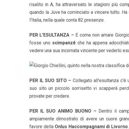
risalito in A, ha attraversato le stagioni più co
quando la Juve ha cominciato a vincere tutto. Ha
l’Italia, nella quale conta 82 presenze.
PER L’ESULTANZA –
E come non amare Giorgio 
fosse uno
scimpanzé
che ha appena adocchiato
vedere una sua incornata vincente per vederlo esu
PER IL SUO SITO –
Collegato all’esultanza c’è 
suo sito un piccolo sorrisetto vi scapperà perc
provate per credere.
PER IL SUO ANIMO BUONO –
Dentro il camp
ampiamente dimostrato di avere un cuore grand
favore della
Onlus Haccompagnami di Livorno