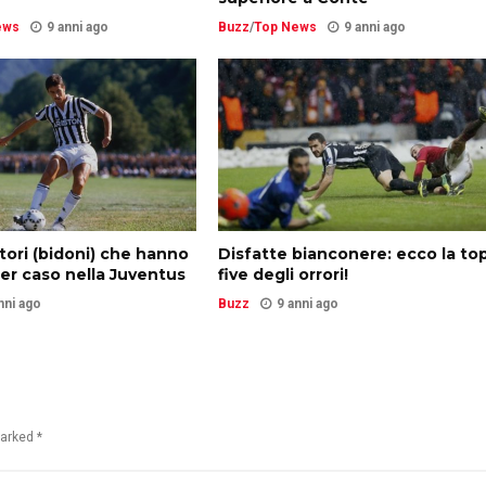
ews
9 anni ago
Buzz
/
Top News
9 anni ago
atori (bidoni) che hanno
Disfatte bianconere: ecco la to
er caso nella Juventus
five degli orrori!
nni ago
Buzz
9 anni ago
marked *