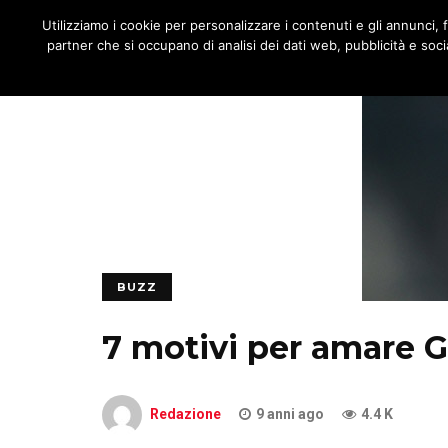
JNOTIZIE
Utilizziamo i cookie per personalizzare i contenuti e gli annunci, fo
MENU
partner che si occupano di analisi dei dati web, pubblicità e socia
BUZZ
7 motivi per amare Gi
Redazione
9 anni ago
4.4 K