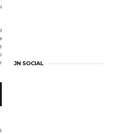
i
l
a
è
o
r
JN SOCIAL
è