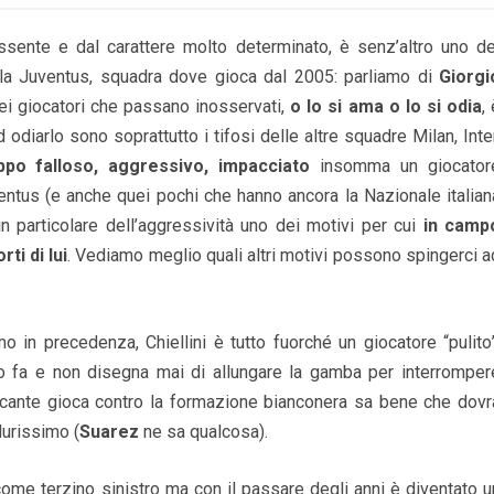
ssente e dal carattere molto determinato, è senz’altro uno de
della Juventus, squadra dove gioca dal 2005: parliamo di
Giorgi
ei giocatori che passano inosservati,
o lo si ama o lo si odia
,
d odiarlo sono soprattutto i tifosi delle altre squadre Milan, Inter
ppo falloso, aggressivo, impacciato
insomma un giocator
uventus (e anche quei pochi che hanno ancora la Nazionale italian
n particolare dell’aggressività uno dei motivi per cui
in camp
ti di lui
. Vediamo meglio quali altri motivi possono spingerci a
 in precedenza, Chiellini è tutto fuorché un giocatore “pulito”
 lo fa e non disegna mai di allungare la gamba per interromper
ccante gioca contro la formazione bianconera sa bene che dovr
 durissimo (
Suarez
ne sa qualcosa).
come terzino sinistro ma con il passare degli anni è diventato u