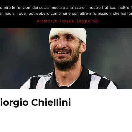
.COM
rnire le funzioni dei social media e analizzare il nostro traffico. Inoltre f
MATCH
BUZZ
MARKT
STORIE
E
l media, i quali potrebbero combinarle con altre informazioni che hai forn
Accetti tutti i cookie
Leggi di più
orgio Chiellini