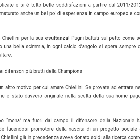
mplicate e si è tolto belle soddisfazioni a partire dal 2011/201
 maturato anche un bel po’ di esperienza in campo europeo e co
Chiellini per la sua
esultanza
! Pugni battuti sul petto come s
 una bella scimmia, in ogni calcio d’angolo si spera sempre d
ltare.
un altro motivo per cui amare Chiellini. Se provate ad entrare ne
hé è stato davvero originale nella scelta della sua home page
o “mena” ma fuori dal campo il difensore della Nazionale h
e facendosi promotore della nascita di un progetto sociale 
. Chiellini già in precedenza aveva donato soldi alla ricerca contr