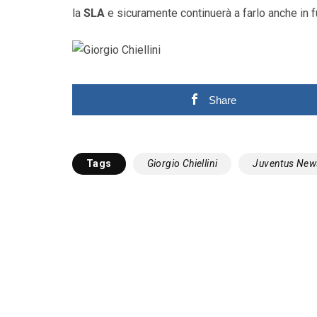
la
SLA
e sicuramente continuerà a farlo anche in f
Share
Tags
Giorgio Chiellini
Juventus New