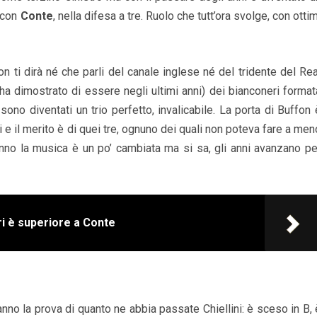
, con
Conte
, nella difesa a tre. Ruolo che tutt’ora svolge, con ottim
 ti dirà né che parli del canale inglese né del tridente del Rea
a dimostrato di essere negli ultimi anni) dei bianconeri format
e sono diventati un trio perfetto, invalicabile. La porta di Buffon 
 e il merito è di quei tre, ognuno dei quali non poteva fare a men
no la musica è un po’ cambiata ma si sa, gli anni avanzano pe
ri è superiore a Conte
nno la prova di quanto ne abbia passate Chiellini: è sceso in B, 