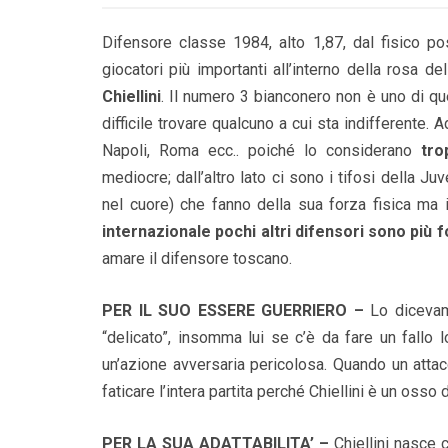
Difensore classe 1984, alto 1,87, dal fisico po
giocatori più importanti all’interno della rosa 
Chiellini
. Il numero 3 bianconero non è uno di qu
difficile trovare qualcuno a cui sta indifferente. A
Napoli, Roma ecc.. poiché lo considerano
tro
mediocre; dall’altro lato ci sono i tifosi della J
nel cuore) che fanno della sua forza fisica ma i
internazionale pochi altri difensori sono più for
amare il difensore toscano.
PER IL SUO ESSERE GUERRIERO –
Lo dicevamo
“delicato”, insomma lui se c’è da fare un fallo
un’azione avversaria pericolosa. Quando un atta
faticare l’intera partita perché Chiellini è un osso
PER LA SUA ADATTABILITA’ –
Chiellini nasce 