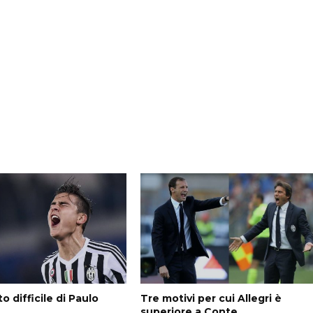
o difficile di Paulo
Tre motivi per cui Allegri è
superiore a Conte