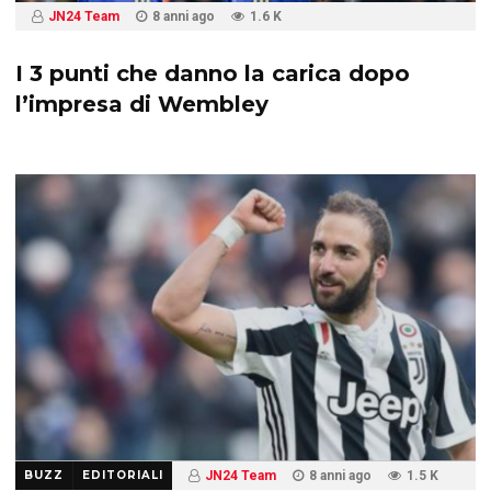
JN24 Team
8 anni ago
1.6 K
I 3 punti che danno la carica dopo
l’impresa di Wembley
BUZZ
EDITORIALI
JN24 Team
8 anni ago
1.5 K