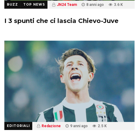
BUZZ
TOP NEWS
JN24 Team
8 anni ago
3.6 K
I 3 spunti che ci lascia Chievo-Juve
EDITORIALI
Redazione
9 anni ago
2.5 K