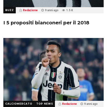
BUZZ
Redazione
9 anni ago
1.5 K
I 5 propositi bianconeri per il 2018
CALCIOMERCATO
TOP NEWS
Redazione
9 anni ago