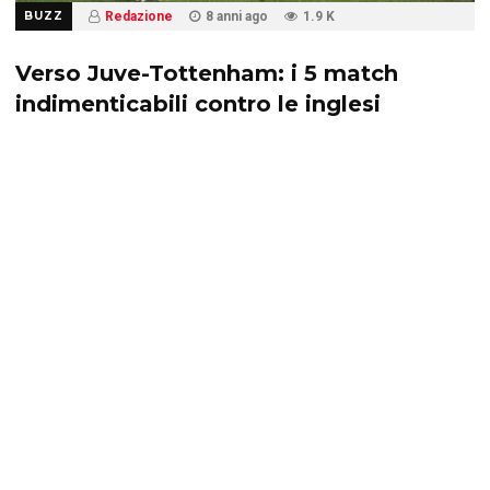
BUZZ
Redazione
8 anni ago
1.9 K
Verso Juve-Tottenham: i 5 match
indimenticabili contro le inglesi