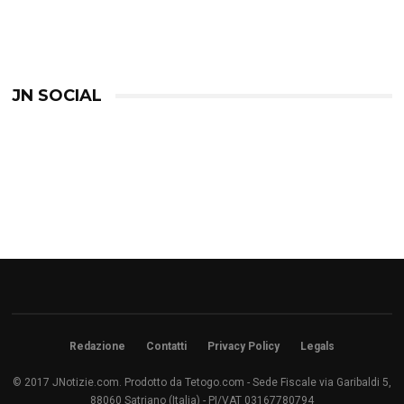
JN SOCIAL
Redazione
Contatti
Privacy Policy
Legals
© 2017 JNotizie.com. Prodotto da Tetogo.com - Sede Fiscale via Garibaldi 5,
88060 Satriano (Italia) - PI/VAT 03167780794