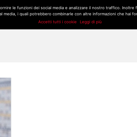
.COM
rnire le funzioni dei social media e analizzare il nostro traffico. Inoltre f
MATCH
BUZZ
MARKT
STORIE
E
l media, i quali potrebbero combinarle con altre informazioni che hai forn
Accetti tutti i cookie
Leggi di più