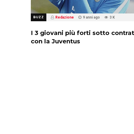
BUZZ
Redazione
9 anni ago
3 K
I 3 giovani più forti sotto contra
con la Juventus