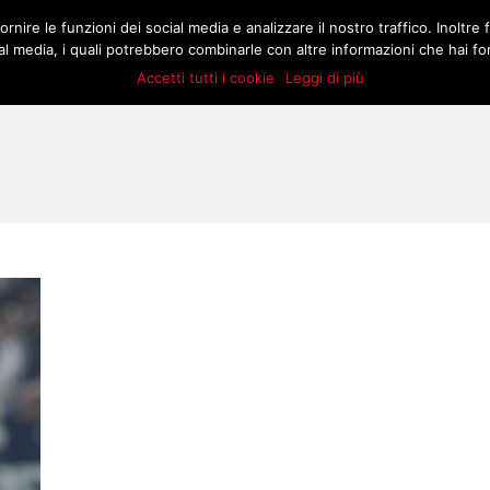
.COM
rnire le funzioni dei social media e analizzare il nostro traffico. Inoltre f
MATCH
BUZZ
MARKT
STORIE
E
l media, i quali potrebbero combinarle con altre informazioni che hai forn
Accetti tutti i cookie
Leggi di più