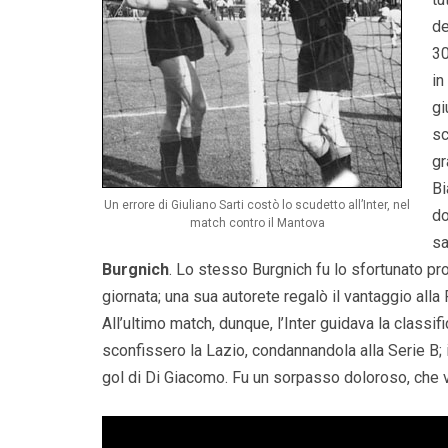
de
30
in
gi
sc
gr
Bi
Un errore di Giuliano Sarti costò lo scudetto all’Inter, nel
do
match contro il Mantova
sa
Burgnich
. Lo stesso Burgnich fu lo sfortunato pr
giornata; una sua autorete regalò il vantaggio alla
All’ultimo match, dunque, l’Inter guidava la classif
sconfissero la Lazio, condannandola alla Serie B
gol di Di Giacomo. Fu un sorpasso doloroso, che v