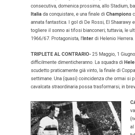
consecutiva, domenica prossima, allo Stadium, ba
Italia
da conquistare, e una finale di
Champions
c
annata fantastica. I gol di De Rossi, El Shaarawy 
togliere il sonno ai tifosi bianconeri; tuttavia, le
1966/67. Protagonista, l’
Inter
di Helenio Herrera.
TRIPLETE AL CONTRARIO-
25 Maggio, 1 Giugno, 
difficilmente dimenticheranno. La squadra di
Hele
scudetto praticamente già vinto, la finale di Coppa 
settimane. Una (quasi) coincidenza che ormai si p
cavalcata straordinaria possa trasformarsi, in bre
C
va
(n
al
tu