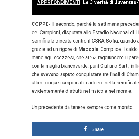
APPRFONDIMENTI
Le 3 verità di Juventus
COPPE-
Il secondo, perché la settimana precedent
dei Campioni, disputata allo Estadio Nacional di L
semifinale giocate contro il
CSKA Sofia
, quando 
grazie ad un rigore di
Mazzola
. Complice il caldo 
mano agli scozzesi, che al ’63 raggiunsero il par
con la maglia biancoverde, punì Giuliano Sarti, infli
che avevano saputo conquistare tre finali di Cham
ultimi cinque campionati, caddero nella semifinale 
evidentemente distrutti nel fisico e nel morale.
Un precedente da tenere sempre come monito.
Share