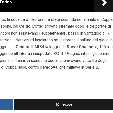
-Torino
e, la squadra di Herrera era stata sconfitta nella finale di Coppa
isbona, dal
Celtic
. L’Inter, arrivata stremata dopo le tre partite di
ancora non esistevano i supplementari, passò in vantaggio al ‘7,
torrido, i Nerazzurri lasciarono nella ripresa il pallino del gioco in
eggio con
Gemmell
. All’84 la leggenda
Steve Chalmers
, 155 reti
ggendo all’Inter un inaspettato KO. Il 7 Giugno, infine, gli uomini
pions in 4 anni, vincendone due, e che avevano vinto tre degli
di Coppa Italia, contro il
Padova
, che militava in Serie B,
Tweet