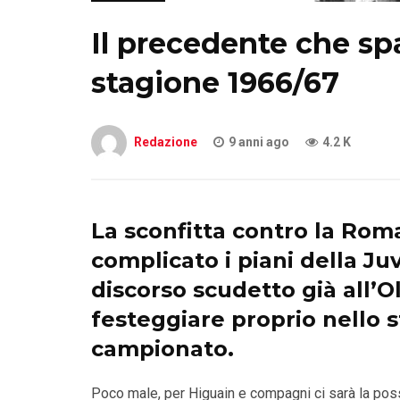
Il precedente che spa
stagione 1966/67
Redazione
9 anni ago
4.2 K
La sconfitta contro la
Rom
complicato i piani della
Ju
discorso scudetto già all’Ol
festeggiare proprio nello st
campionato.
Poco male, per Higuain e compagni ci sarà la possib