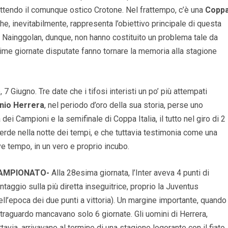
ttendo il comunque ostico Crotone. Nel frattempo, c’è una
Copp
he, inevitabilmente, rappresenta l’obiettivo principale di questa
e Nainggolan, dunque, non hanno costituito un problema tale da
 ultime giornate disputate fanno tornare la memoria alla stagione
7 Giugno. Tre date che i tifosi interisti un po’ più attempati
nio Herrera
, nel periodo d’oro della sua storia, perse uno
dei Campioni e la semifinale di Coppa Italia, il tutto nel giro di 2
erde nella notte dei tempi, e che tuttavia testimonia come una
ve tempo, in un vero e proprio incubo.
AMPIONATO-
Alla 28esima giornata, l’Inter aveva 4 punti di
ntaggio sulla più diretta inseguitrice, proprio la Juventus
ell’epoca dei due punti a vittoria). Un margine importante, quando
 traguardo mancavano solo 6 giornate. Gli uomini di Herrera,
ttavia, arrivavano al termine di una stagione logorante con il fiato