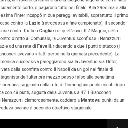
cisamente corto, e pagarono tutto nel finale. Alla 29esima e alla
esima l’Inter incappò in due pareggi evitabili, soprattutto il primo
 casa contro la
Lazio
(retrocessa a fine campionato); il secondo
unse contro l’ostico
Cagliari
di quell’anno. Il 7 Maggio, nello
ontro diretto al Comunale, la Juventus sconfisse i Nerazzurri
azie ad una rete di
Favalli
, riducendo a due i punti distacco (i
anconeri avevano infatti perso nella giornata precedente). La
menica successiva pareggiarono sia la Juventus sia l’Inter,
lvata dalla sconfitta contro il Napoli da un gol nel finale di
otagonista dell’ulteriore mezzo passo falso alla penultima
 Fiorentina, raggiunta dalla rete di Domenghini pochi minuti dopo.
ica con 48 punti, seguita dalla Juventus a 47. I Bianconeri
; i Nerazzurri, clamorosamente, caddero a
Mantova
, puniti da un
edeva svanire il secondo obiettivo stagionale.