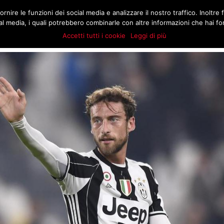
.COM
rnire le funzioni dei social media e analizzare il nostro traffico. Inoltre f
MATCH
BUZZ
MARKT
STORIE
E
l media, i quali potrebbero combinarle con altre informazioni che hai forn
Accetti tutti i cookie
Leggi di più